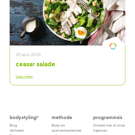
29 april 2026
ceasar salade
Lees meer
bodystyling
methode
programma's
®
Blog
Body en
Ontdek hier al onze
Verhalen
spierversterkende
trajecten