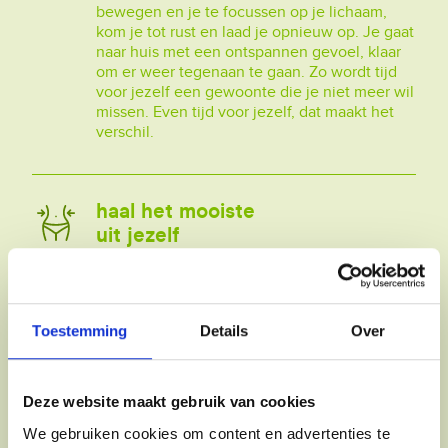
bewegen en je te focussen op je lichaam,
kom je tot rust en laad je opnieuw op. Je gaat
naar huis met een ontspannen gevoel, klaar
om er weer tegenaan te gaan. Zo wordt tijd
voor jezelf een gewoonte die je niet meer wil
missen. Even tijd voor jezelf, dat maakt het
verschil.
haal het mooiste
uit jezelf
Wil je naast het sporten extra begeleiding?
Dan kan je kiezen voor het Foodpack. Met
een lichaamsmeting krijg je inzicht in je
startpunt, waarna je onder begeleiding van
Toestemming
Details
Over
een voedingscoach werkt aan haalbare en
persoonlijke doelstellingen. Daarnaast kan je,
indien gewenst, kiezen voor het Skinpack:
Deze website maakt gebruik van cookies
een ontspannende sessie waarbij je even
volledig tot rust komt. Beide formules staan
We gebruiken cookies om content en advertenties te
los van het sportaanbod en zijn volledig