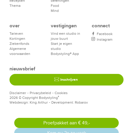
Recepten
oefeningen
Thema
Food
Mind
over
vestigingen
connect
Tarieven
Vind een studio in
Facebook
Kortingen
jouw buurt
Instagram
Ziekenfonds
Start je eigen
Algemene
studio
voorwaarden
Bodystyling® App
nieuwsbrief
Inschrijven
-
-
Disclaimer
Privacybeleid
Cookies
2026 © Copyright Bodystyling
®
-
Webdesign: King Arthur
Development: Robarov
Proefpakket aan € 49,-
Kom nu 2x zo vaak