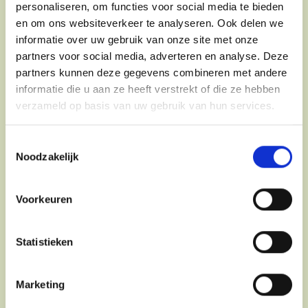
personaliseren, om functies voor social media te bieden
optioneel.
en om ons websiteverkeer te analyseren. Ook delen we
informatie over uw gebruik van onze site met onze
partners voor social media, adverteren en analyse. Deze
onze tips,
partners kunnen deze gegevens combineren met andere
jouw levensstijl
informatie die u aan ze heeft verstrekt of die ze hebben
Als aanvulling op het sporten kan je kiezen
verzameld op basis van uw gebruik van hun services.
voor extra ondersteuning rond voeding en
dagelijkse gewoontes, zoals minder snoepen.
Toestemmingsselectie
Je krijgt praktische tips en inzichten die je
Noodzakelijk
helpen om stap voor stap bewuster keuzes te
maken, met ook aandacht voor het feit dat
eiwitten cruciaal zijn voor de opbouw van
Voorkeuren
spieren en organen. Geen strikte regels, maar
een aanpak die aansluit bij jouw leven, zodat
je veranderingen kan doorvoeren die
haalbaar en vol te houden zijn, met focus op
Statistieken
gezonde voeding. Op die manier bouw je
geleidelijk aan een levensstijl op die bij jou
past
Marketing