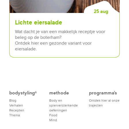
25 aug
Lichte eiersalade
Wat dacht je van een makkelijk receptje voor
beleg op de boterham?
Ontdek hier een gezonde variant voor
eiersalade.
bodystyling
methode
programma's
®
Blog
Body en
Ontdek hier al onze
Verhalen
spierversterkende
trajecten
Recepten
oefeningen
Thema
Food
Mind