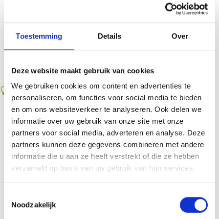
werden fijngewreven.
Een Siciliaanse variant, pesto alla trapanese, soms
“rode pesto” genoemd, wordt bereid met onder meer
Toestemming
Details
Over
tomaten en amandelen.
Deze website maakt gebruik van cookies
We gebruiken cookies om content en advertenties te
tip
personaliseren, om functies voor social media te bieden
Je kan deze maaltijd ook nog aanvullen met een verse
en om ons websiteverkeer te analyseren. Ook delen we
tomatensalade.
informatie over uw gebruik van onze site met onze
partners voor social media, adverteren en analyse. Deze
partners kunnen deze gegevens combineren met andere
informatie die u aan ze heeft verstrekt of die ze hebben
meer recepten
verzameld op basis van uw gebruik van hun services.
Toestemmingsselectie
Noodzakelijk