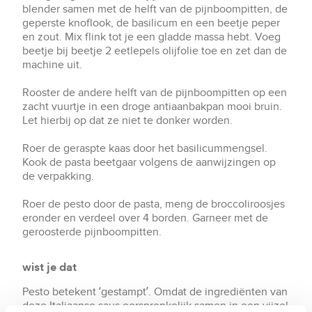
blender samen met de helft van de pijnboompitten, de
geperste knoflook, de basilicum en een beetje peper
en zout. Mix flink tot je een gladde massa hebt. Voeg
beetje bij beetje 2 eetlepels olijfolie toe en zet dan de
machine uit.
Rooster de andere helft van de pijnboompitten op een
zacht vuurtje in een droge antiaanbakpan mooi bruin.
Let hierbij op dat ze niet te donker worden.
Roer de geraspte kaas door het basilicummengsel.
Kook de pasta beetgaar volgens de aanwijzingen op
de verpakking.
Roer de pesto door de pasta, meng de broccoliroosjes
eronder en verdeel over 4 borden. Garneer met de
geroosterde pijnboompitten.
wist je dat
Pesto betekent ‘gestampt’. Omdat de ingrediënten van
deze Italiaanse saus oorspronkelijk samen in een vijzel