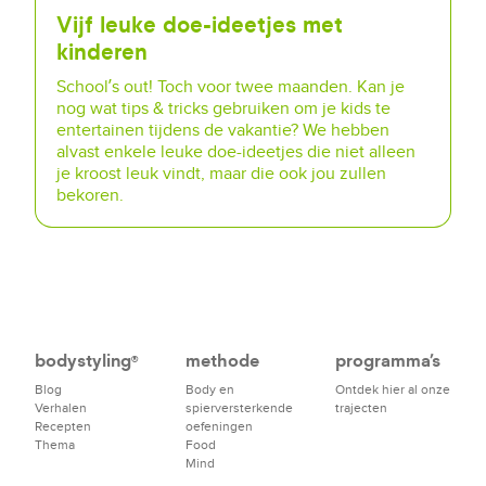
Vijf leuke doe-ideetjes met
kinderen
School’s out! Toch voor twee maanden. Kan je
nog wat tips & tricks gebruiken om je kids te
entertainen tijdens de vakantie? We hebben
alvast enkele leuke doe-ideetjes die niet alleen
je kroost leuk vindt, maar die ook jou zullen
bekoren.
bodystyling
methode
programma's
®
Blog
Body en
Ontdek hier al onze
Verhalen
spierversterkende
trajecten
Recepten
oefeningen
Thema
Food
Mind