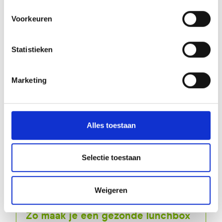
Maak dan nu je afspraak!
Voorkeuren
Statistieken
meer artikels
Marketing
Alles toestaan
Selectie toestaan
Weigeren
1 sep
Zo maak je een gezonde lunchbox