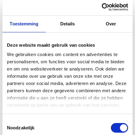
Tijdens én na een flinke wandeling voel je je
positiever en meer ontspannen. Het is de ideale
uitlaatklep na een zware werkdag.
Toestemming
Details
Over
3. Je geeft een boost aan je creativiteit
Komt het door de frisse buitenlucht of de verandering
Deze website maakt gebruik van cookies
van omgeving? Wat de reden ook is, terwijl je wandelt,
bevorder je je creatieve denkproces.
We gebruiken cookies om content en advertenties te
personaliseren, om functies voor social media te bieden
4. Je stimuleert je geheugen en concentratie
en om ons websiteverkeer te analyseren. Ook delen we
informatie over uw gebruik van onze site met onze
Wil je extra productief zijn of moet je flink wat zaken
partners voor social media, adverteren en analyse. Deze
onthouden? Ook dan is een herfstwandeling net wat je
nodig hebt.
partners kunnen deze gegevens combineren met andere
informatie die u aan ze heeft verstrekt of die ze hebben
Je hoort het al. Bij Bodystyling zijn we fan van flinke
verzameld op basis van uw gebruik van hun services.
wandelingen in de herfst. Je kunt ze trouwens perfect
combineren met je sportsessies in een van
onze
studio’s.
Toestemmingsselectie
Noodzakelijk
Ben je helemaal klaar voor een nieuwe way of life?